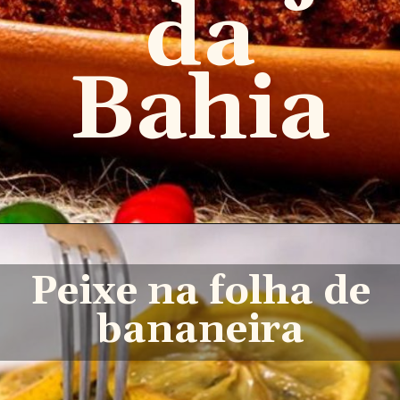
da
Bahia
Peixe na folha de
bananeira