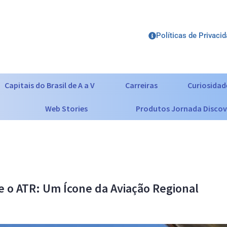
Políticas de Privaci
Capitais do Brasil de A a V
Carreiras
Curiosidad
Web Stories
Produtos Jornada Discov
e o ATR: Um Ícone da Aviação Regional