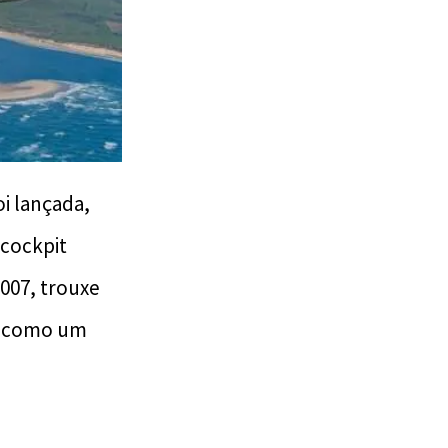
oi lançada,
cockpit
007, trouxe
TR como um