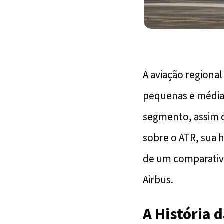
A aviação regiona
pequenas e média
segmento, assim c
sobre o ATR, sua 
de um comparativ
Airbus.
A História 