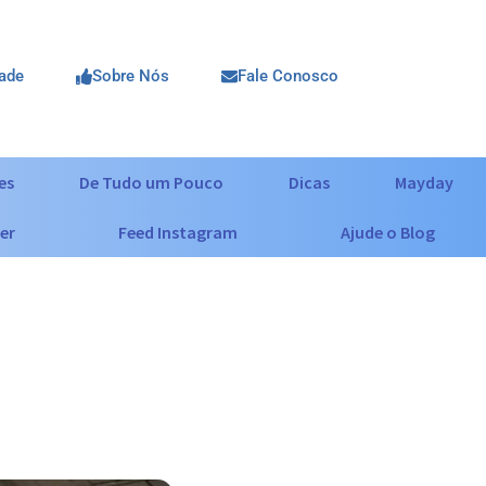
dade
Sobre Nós
Fale Conosco
es
De Tudo um Pouco
Dicas
Mayday
er
Feed Instagram
Ajude o Blog