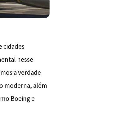
e cidades
mental nesse
remos a verdade
ção moderna, além
omo Boeing e