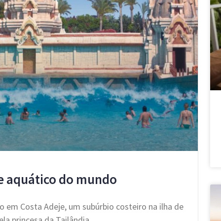
e aquático do mundo
o em Costa Adeje, um subúrbio costeiro na ilha de
ela princesa da Tailândia