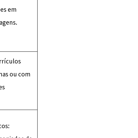
ões em
magens.
rículos
unas ou com
es
cos: