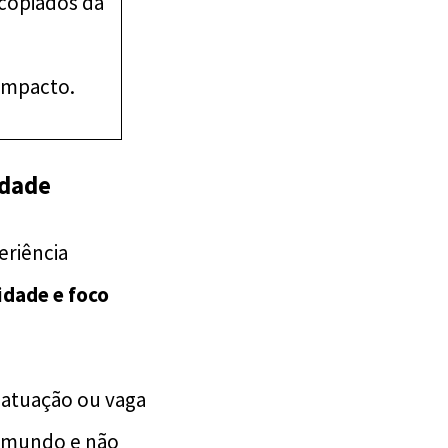
copiados da
impacto.
idade
eriência
idade e foco
 atuação ou vaga
o mundo e não