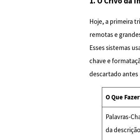
1. O Crivo da I
​Hoje, a primeira 
remotas e grandes
Esses sistemas usa
chave e formataçã
descartado antes
O Que Fazer
Palavras-Ch
da descrição