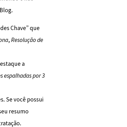
Blog.
ades Chave” que
ona
,
Resolução de
destaque a
s espalhadas por 3
s. Se você possui
 seu resumo
tratação.