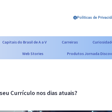
Políticas de Privaci
Capitais do Brasil de A a V
Carreiras
Curiosidad
Web Stories
Produtos Jornada Discov
eu Currículo nos dias atuais?