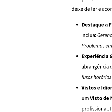
deixe de ler e ac
Destaque a F
inclua:
Geren
Problemas em
Experiência G
abrangência d
fusos horários
Vistos e Idio
um
Visto de
profissional. 