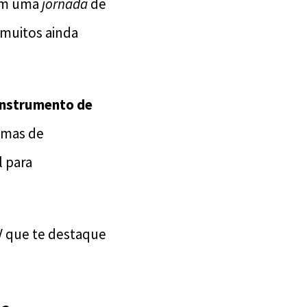
cam uma
jornada
de
 muitos ainda
instrumento de
temas de
l para
CV que te destaque