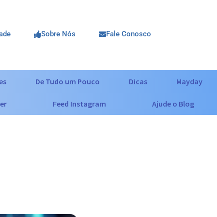
dade
Sobre Nós
Fale Conosco
es
De Tudo um Pouco
Dicas
Mayday
er
Feed Instagram
Ajude o Blog