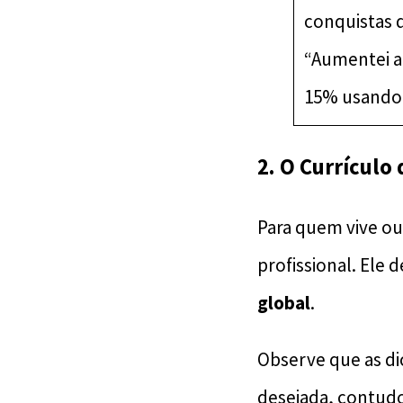
conquistas q
“Aumentei a
15% usando 
2. O Currículo
​Para quem vive ou
profissional. Ele
global
.
Observe que as di
desejada, contud