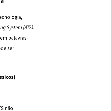
na
tecnologia,
ing System (ATS)
.
 em palavras-
ode ser
ssicos)
TS não