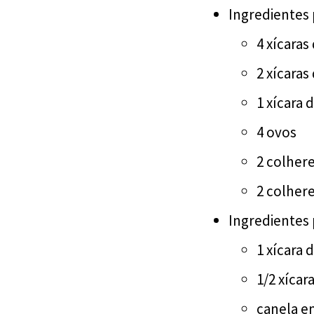
Ingredientes 
4 xícaras
2 xícaras
1 xícara d
4 ovos
2 colher
2 colher
Ingredientes p
1 xícara 
1/2 xícar
canela e