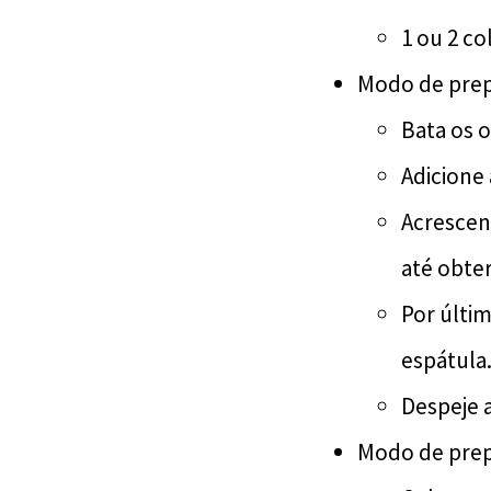
1 ou 2 c
Modo de prep
Bata os 
Adicione
Acrescent
até obte
Por últi
espátula
Despeje 
Modo de prep