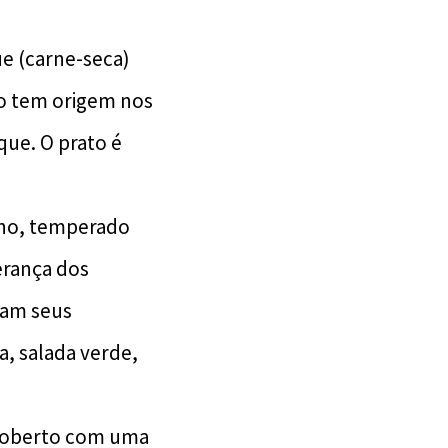
ue (carne-seca)
ro tem origem nos
que. O prato é
orno, temperado
erança dos
ram seus
a, salada verde,
 coberto com uma