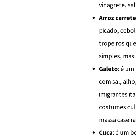
vinagrete, sa
Arroz carrete
picado, cebol
tropeiros que
simples, mas 
Galeto
: é um
com sal, alho
imigrantes it
costumes culi
massa caseir
Cuca
: é um b