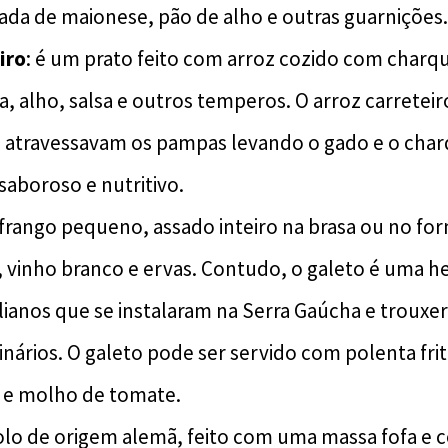
lada de maionese, pão de alho e outras guarnições.
iro
: é um prato feito com arroz cozido com charq
a, alho, salsa e outros temperos. O arroz carretei
 atravessavam os pampas levando o gado e o char
saboroso e nutritivo.
 frango pequeno, assado inteiro na brasa ou no f
, vinho branco e ervas. Contudo, o galeto é uma h
alianos que se instalaram na Serra Gaúcha e trouxe
nários. O galeto pode ser servido com polenta frit
a e molho de tomate.
olo de origem alemã, feito com uma massa fofa e