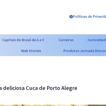
Políticas de Privaci
Capitais do Brasil de A a V
Carreiras
Curiosidad
Web Stories
Produtos Jornada Discov
 deliciosa Cuca de Porto Alegre