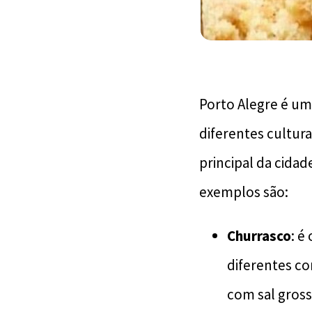
Porto Alegre é uma
diferentes cultur
principal da cidad
exemplos são:
Churrasco
: é
diferentes co
com sal gros