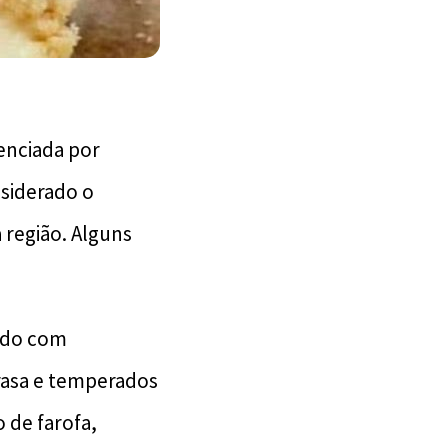
uenciada por
nsiderado o
 região. Alguns
rado com
brasa e temperados
 de farofa,