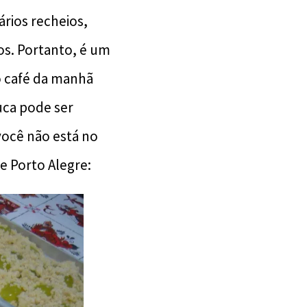
ários recheios,
os. Portanto, é um
o café da manhã
uca pode ser
você não está no
e Porto Alegre: