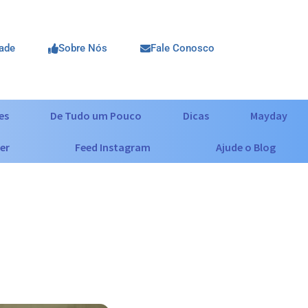
dade
Sobre Nós
Fale Conosco
es
De Tudo um Pouco
Dicas
Mayday
er
Feed Instagram
Ajude o Blog