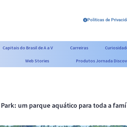
Políticas de Privaci
Capitais do Brasil de A a V
Carreiras
Curiosidad
Web Stories
Produtos Jornada Discov
Park: um parque aquático para toda a famí