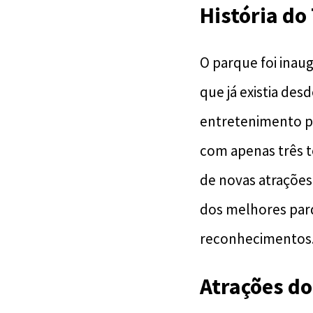
História d
O parque foi ina
que já existia des
entretenimento p
com apenas três t
de novas atrações
dos melhores parq
reconhecimentos
Atrações d