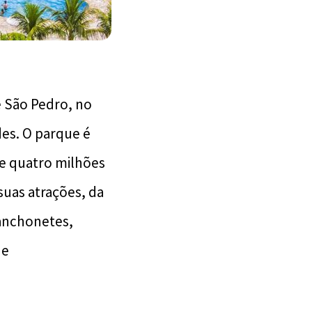
e São Pedro, no
des. O parque é
de quatro milhões
suas atrações, da
anchonetes,
 e