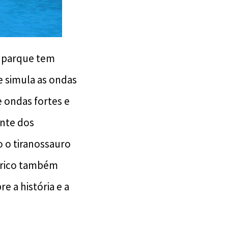
o parque tem
e simula as ondas
e ondas fortes e
ente dos
o o tiranossauro
tórico também
 a história e a