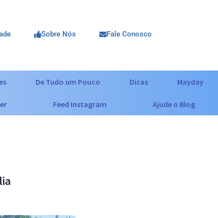
dade
Sobre Nós
Fale Conosco
es
De Tudo um Pouco
Dicas
Mayday
er
Feed Instagram
Ajude o Blog
lia