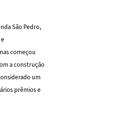
enda São Pedro,
 e
ermas começou
com a construção
 considerado um
ários prêmios e