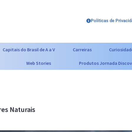
Políticas de Privaci
Capitais do Brasil de A a V
Carreiras
Curiosidad
Web Stories
Produtos Jornada Discov
res Naturais