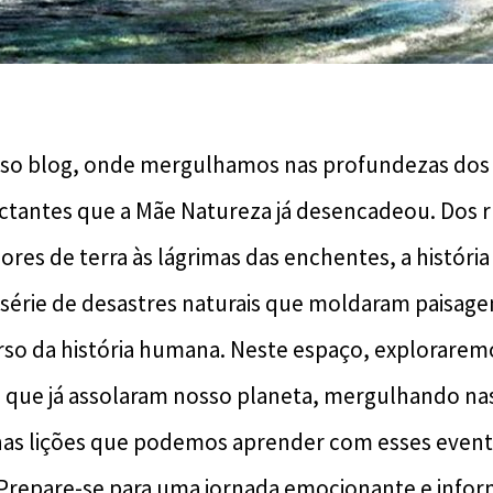
so blog, onde mergulhamos nas profundezas dos
tantes que a Mãe Natureza já desencadeou. Dos r
res de terra às lágrimas das enchentes, a história
série de desastres naturais que moldaram paisag
so da história humana. Neste espaço, explorarem
s que já assolaram nosso planeta, mergulhando na
nas lições que podemos aprender com esses even
Prepare-se para uma jornada emocionante e inform