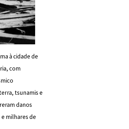
ima à cidade de
ória, com
ísmico
terra, tsunamis e
ofreram danos
 e milhares de