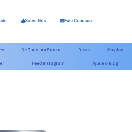
dade
Sobre Nós
Fale Conosco
es
De Tudo um Pouco
Dicas
Mayday
er
Feed Instagram
Ajude o Blog