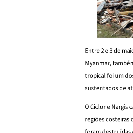
Entre 2 e 3 de mai
Myanmar, também 
tropical foi um d
sustentados de até
O Ciclone Nargis 
regiões costeiras 
foram destruídas 