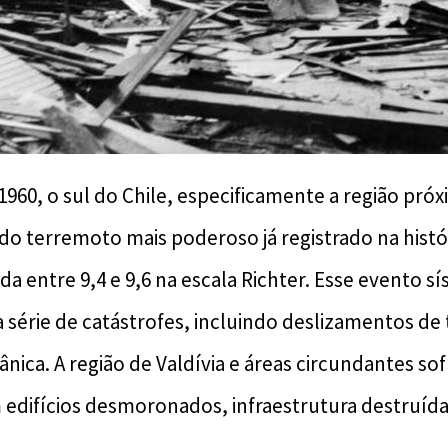
960, o sul do Chile, especificamente a região próx
o do terremoto mais poderoso já registrado na hist
 entre 9,4 e 9,6 na escala Richter. Esse evento s
érie de catástrofes, incluindo deslizamentos de 
nica. A região de Valdívia e áreas circundantes s
m edifícios desmoronados, infraestrutura destruída