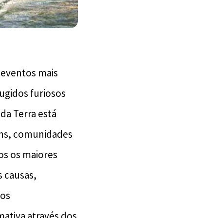
 eventos mais
ugidos furiosos
 da Terra está
ens, comunidades
os os maiores
s causas,
tos
ativa através dos