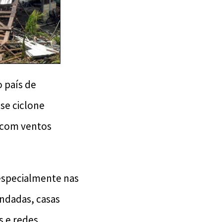
o país de
se ciclone
, com ventos
especialmente nas
undadas, casas
s e redes