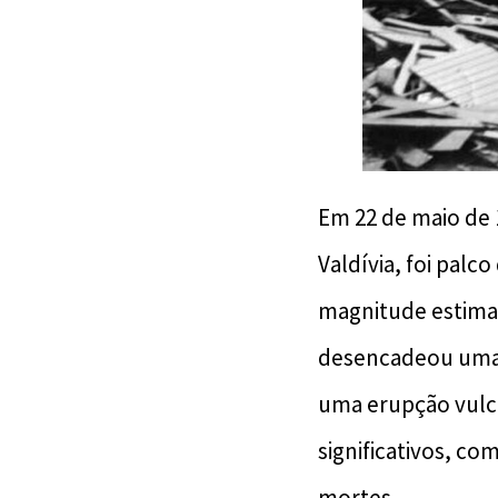
Em 22 de maio de 1
Valdívia, foi palc
magnitude estimada
desencadeou uma s
uma erupção vulcâ
significativos, co
mortes.