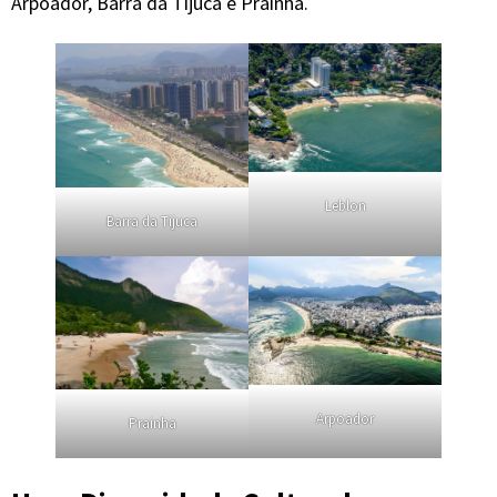
Arpoador, Barra da Tijuca e Prainha.
Leblon
Barra da Tijuca
Arpoador
Prainha